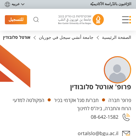
פריט נגישות
الرّاغبون بالدّراسة الأكاديميّة
عربيه
للتسجيل
الصفحة الرئيسية
جامعة أنشي سيجل في جوريان
אורטל סלובודין
פרופ' אורטל סלובודין
Departments
פרופ' חברה
חבר/ת סגל אקדמי בכיר
הפקולטה למדעי
הרוח והחברה, ביה"ס לחינוך
08-642-1582
ortalslo@bgu.ac.il