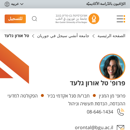
פריט נגישות
الرّاغبون بالدّراسة الأكاديميّة
عربيه
للتسجيل
الصفحة الرئيسية
جامعة أنشي سيجل في جوريان
טל אורון גלעד
פרופ' טל אורון גלעד
Departments
פרופ' מן המנין
חבר/ת סגל אקדמי בכיר
הפקולטה למדעי
ההנדסה, הנדסת תעשיה וניהול
08-646-1434
orontal@bgu.ac.il