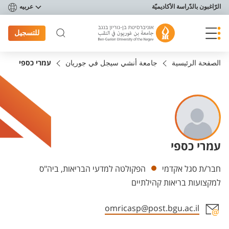
פריט נגישות
الرّاغبون بالدّراسة الأكاديميّة
عربيه
للتسجيل
الصفحة الرئيسية
جامعة أنشي سيجل في جوريان
עמרי כספי
עמרי כספי
Departments
חבר/ת סגל אקדמי
הפקולטה למדעי הבריאות, ביה"ס
למקצועות בריאות קהילתיים
omricasp@post.bgu.ac.il
Staff member contact section