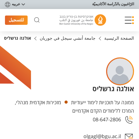
פריט נגישות
الرّاغبون بالدّراسة الأكاديميّة
عربيه
للتسجيل
الصفحة الرئيسية
جامعة أنشي سيجل في جوريان
אולגה גרשליס
אולגה גרשליס
Departments
ממונה על תוכניות לימוד ייעודיות
מזכירות אקדמית מנהלי,
המרכז ללימודים הקדם אקדמיים
08-647-2806
olgagl@bgu.ac.il