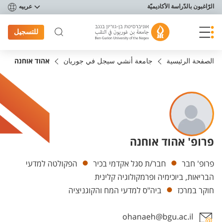
פריט נגישות
الرّاغبون بالدّراسة الأكاديميّة
عربيه
للتسجيل
الصفحة الرئيسية
جامعة أنشي سيجل في جوريان
אהוד אוחנה
פרופ' אהוד אוחנה
Departments
פרופ' חבר
חבר/ת סגל אקדמי בכיר
הפקולטה למדעי
הבריאות, ביוכימיה ופרמקולוגיה קלינית
חוקר במרכז
ביה"ס למדעי המח והקוגניציה
ohanaeh@bgu.ac.il