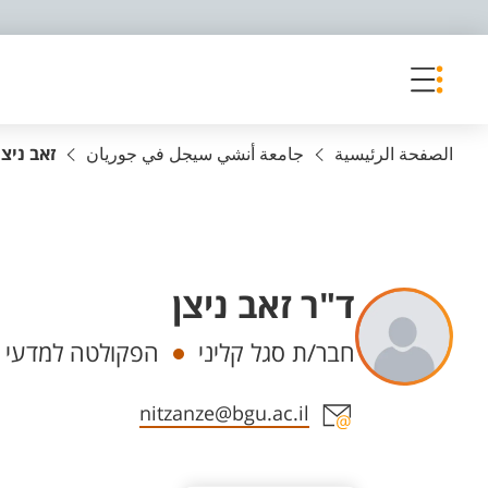
פריט נגישות
الصفحة الرئيسية
جامعة أنشي سيجل في جوريان
זאב ניצן
ד"ר זאב ניצן
Departments
חבר/ת סגל קליני
הפקולטה למדעי הב
Staff member contact section
nitzanze@bgu.ac.il