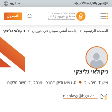
פריט נגישות
الرّاغبون بالدّراسة الأكاديميّة
عربيه
للتسجيل
الصفحة الرئيسية
جامعة أنشي سيجل في جوريان
ניקולאי גליצקי
ניקולאי גליצקי
Departments
איש IT מיחשוב
ס. נשיא ודיקן למו"פ - מנהלי, דויטשה טלקום
nicolayg@bgu.ac.il
Staff member contact section