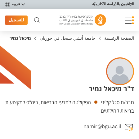
פריט נגישות
الرّاغبون بالدّراسة الأكاديميّة
عربيه
للتسجيل
الصفحة الرئيسية
جامعة أنشي سيجل في جوريان
מיכאל נמיר
ד"ר מיכאל נמיר
Departments
חבר/ת סגל קליני
הפקולטה למדעי הבריאות, ביה"ס למקצועות
בריאות קהילתיים
namir@bgu.ac.il
Staff member contact section