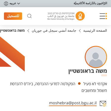
פריט נגישות
الرّاغبون بالدّراسة الأكاديميّة
عربيه
للتسجيل
الصفحة الرئيسية
جامعة أنشي سيجل في جوريان
משה בראונשטיין
משה בראונשטיין
Departments
אקדמי לא פעיל
הפקולטה למדעי ההנדסה, ביה"ס להנדסת
חשמל ומחשבים
moshebra@post.bgu.ac.il
Staff member contact section