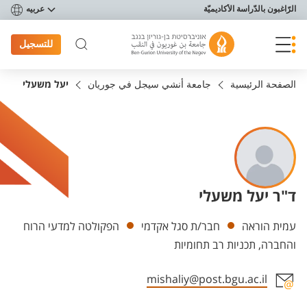
פריט נגישות
الرّاغبون بالدّراسة الأكاديميّة
عربيه
للتسجيل
الصفحة الرئيسية
جامعة أنشي سيجل في جوريان
יעל משעלי
ד"ר יעל משעלי
Departments
עמית הוראה
חבר/ת סגל אקדמי
הפקולטה למדעי הרוח
והחברה, תכניות רב תחומיות
mishaliy@post.bgu.ac.il
Staff member contact section