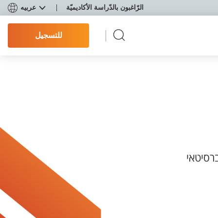
الرّاغبون بالدّراسة الأكاديميّة
عربيه
للتسجيل
רסיטאי