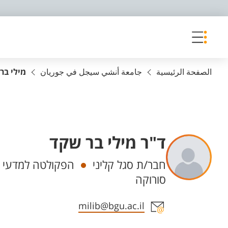
פריט נגישות
الصفحة الرئيسية
جامعة أنشي سيجل في جوريان
מילי בר
ד"ר מילי בר שקד
Departments
חבר/ת סגל קליני
הפקולטה למדעי ה
סורוקה
Staff member contact section
milib@bgu.ac.il