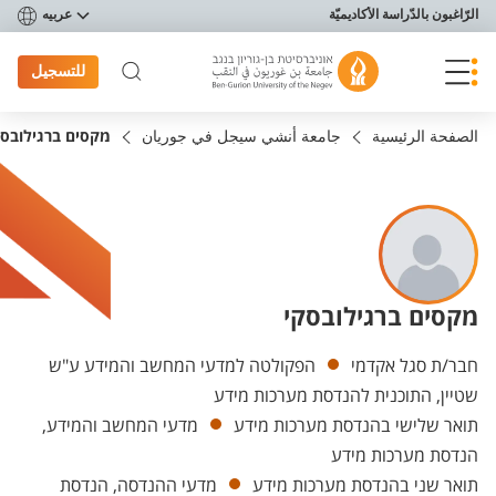
פריט נגישות
الرّاغبون بالدّراسة الأكاديميّة
عربيه
للتسجيل
الصفحة الرئيسية
جامعة أنشي سيجل في جوريان
מקסים ברגילובסק
מקסים ברגילובסקי
Departments
חבר/ת סגל אקדמי
הפקולטה למדעי המחשב והמידע ע"ש
שטיין, התוכנית להנדסת מערכות מידע
תואר שלישי בהנדסת מערכות מידע
מדעי המחשב והמידע,
הנדסת מערכות מידע
תואר שני בהנדסת מערכות מידע
מדעי ההנדסה, הנדסת