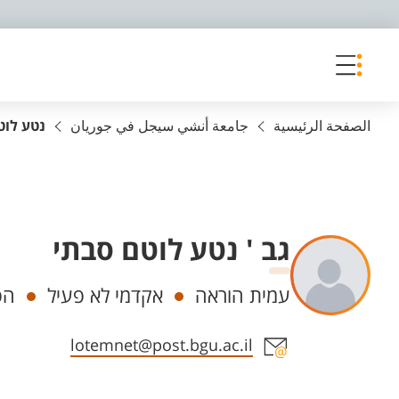
פריט נגישות
الصفحة الرئيسية
جامعة أنشي سيجل في جوريان
נטע לוט
גב ' נטע לוטם סבתי
Departments
עמית הוראה
אקדמי לא פעיל
הפ
Staff member contact section
lotemnet@post.bgu.ac.il