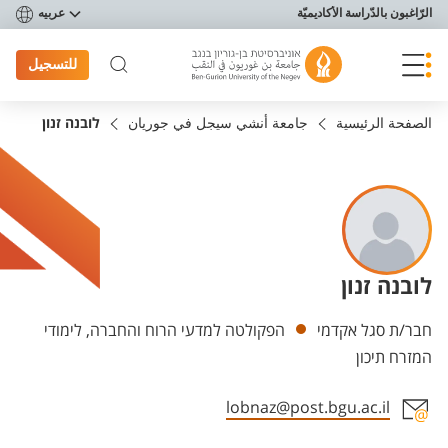
פריט נגישות
الرّاغبون بالدّراسة الأكاديميّة
عربيه
للتسجيل
الصفحة الرئيسية
جامعة أنشي سيجل في جوريان
לובנה זנון
לובנה זנון
Departments
חבר/ת סגל אקדמי
הפקולטה למדעי הרוח והחברה, לימודי
המזרח תיכון
lobnaz@post.bgu.ac.il
Staff member contact section