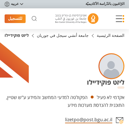
פריט נגישות
الرّاغبون بالدّراسة الأكاديميّة
عربيه
للتسجيل
الصفحة الرئيسية
جامعة أنشي سيجل في جوريان
ליזט פוקידיילו
ליזט פוקידיילו
Departments
אקדמי לא פעיל
הפקולטה למדעי המחשב והמידע ע"ש שטיין,
התוכנית להנדסת מערכות מידע
lizetpo@post.bgu.ac.il
Staff member contact section