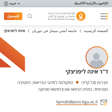
פריט נגישות
الرّاغبون بالدّراسة الأكاديميّة
عربيه
للتسجيل
الصفحة الرئيسية
جامعة أنشي سيجل في جوريان
אינה ליפניצקי
ד"ר אינה ליפניצקי
Departments
חבר/ת סגל קליני
הפקולטה למדעי הבריאות, החטיבה
הפנימית- במרכז הרפואי אוניברסיטאי סורוקה
lipnizki@post.bgu.ac.il
Staff member contact section