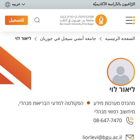
פריט נגישות
الرّاغبون بالدّراسة الأكاديميّة
عربيه
للتسجيل
الصفحة الرئيسية
جامعة أنشي سيجل في جوريان
ליאור לוי
ליאור לוי
Departments
מהנדס מערכות מידע
הפקולטה למדעי הבריאות מנהלי,
מיחשוב רפואי מנהלי
08-647-7470
liorlevi@bgu.ac.il