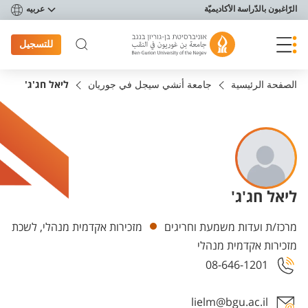
פריט נגישות
الرّاغبون بالدّراسة الأكاديميّة
عربيه
للتسجيل
الصفحة الرئيسية
جامعة أنشي سيجل في جوريان
ליאל חג'ג'
ליאל חג'ג'
Departments
מרכז/ת ועדות משמעת וחריגים
מזכירות אקדמית מנהלי, לשכת
מזכירות אקדמית מנהלי
08-646-1201
lielm@bgu.ac.il