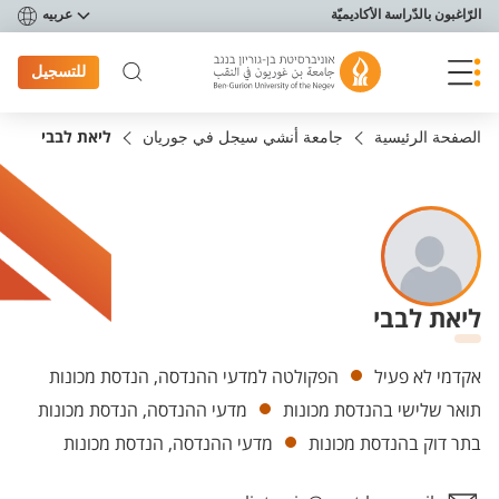
פריט נגישות
الرّاغبون بالدّراسة الأكاديميّة
عربيه
للتسجيل
الصفحة الرئيسية
جامعة أنشي سيجل في جوريان
ליאת לבבי
ליאת לבבי
Departments
אקדמי לא פעיל
הפקולטה למדעי ההנדסה, הנדסת מכונות
תואר שלישי בהנדסת מכונות
מדעי ההנדסה, הנדסת מכונות
בתר דוק בהנדסת מכונות
מדעי ההנדסה, הנדסת מכונות