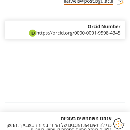
liatweis@post.bgu.ac.il
Staff member contact section
Orcid Number
https://orcid.org/
0000-0001-9598-4345