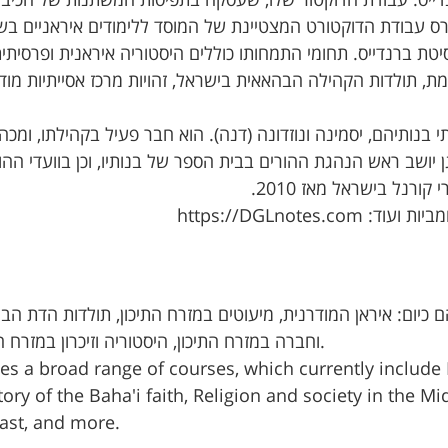
דייס. עבודת הדוקטור שלו, שעסקה בתפיסות המשתנות של הכיבו
ת ברנדייס. תחומי התמחותו כוללים היסטוריה איראנית ופרסיתי
ית מוקדמת, תולדות הקהילה הבהאאית בישראל, זהויות מרכז אסייתיות מוד
י בנותיהם, יסמינה ונוזדונה (דנה). הוא חבר פעיל בקהילתו, ומכה
 יושב ראש הנהגת ההורים בבית הספר של בנותיו, וכן בוועדי ההו
רנל בישראל מאז 2010.
https://DGLnote
ם כיום: איראן המודרנית, מיעוטים במזרח התיכון, תולדות הדת הב
וחברה במזרח התיכון, היסטוריה וזיכרון במזרח התיכון, ועוד.
es a broad range of courses, which currently include 
tory of the Baha'i faith, Religion and society in the 
ast, and more.