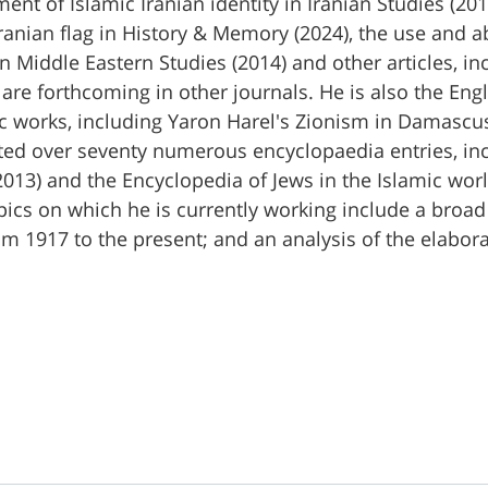
ent of Islamic Iranian identity in Iranian Studies (20
Iranian flag in History & Memory (2024), the use and 
 Middle Eastern Studies (2014) and other articles, inc
re forthcoming in other journals. He is also the En
 works, including Yaron Harel's Zionism in Damascus (
ted over seventy numerous encyclopaedia entries, inc
2013) and the Encyclopedia of Jews in the Islamic world
pics on which he is currently working include a broad
om 1917 to the present; and an analysis of the elaborat