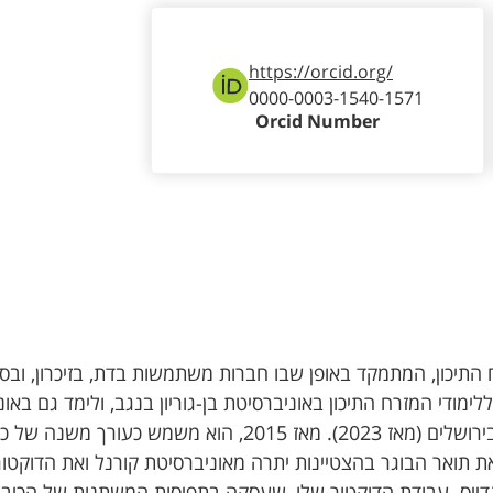
https://orcid.org/
0000-0003-1540-1571
Orcid Number
ח התיכון, המתמקד באופן שבו חברות משתמשות בדת, בזיכרון, ובסכ
מודי המזרח התיכון באוניברסיטת בן-גוריון בנגב, ולימד גם באו
אוקלהומה (מאז 2012) ובאוניברסיטה העברית בירושלים (מאז 2023). מאז 2015, הוא משמש 
Journal of Per. הוא קיבל את תואר הבוגר בהצטיינות יתרה מאוניברסיטת קורנל ואת הדוקט