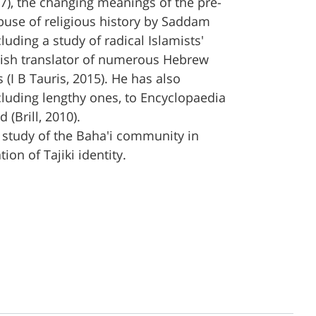
17), the changing meanings of the pre-
abuse of religious history by Saddam
luding a study of radical Islamists'
glish translator of numerous Hebrew
I B Tauris, 2015). He has also
luding lengthy ones, to Encyclopaedia
 (Brill, 2010).
 study of the Baha'i community in
ion of Tajiki identity.