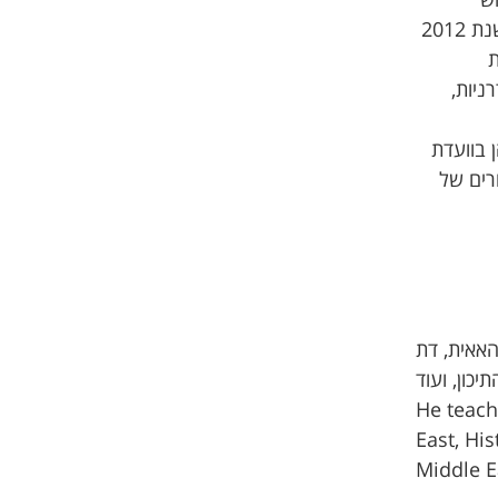
ש
הערבי-אסלאמי של איראן לאורך הזמן, זכתה בפרס עבודת הדוקטורט המצטיינת של המוסד ללימודים איראניים בשנת 2012
ת
רניות,
ן בוועדת
רים של
האאית, דת
He teach
East, His
Middle E