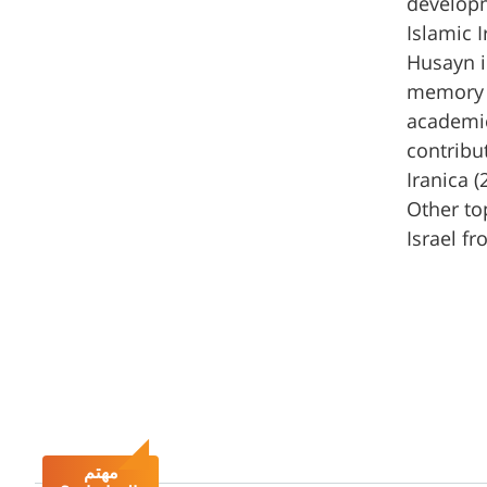
developm
Islamic 
Husayn in
memory a
academic
contribu
Iranica (
Other to
Israel fr
مهتم