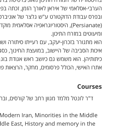
בהיסטוריה של המזרח התיכון מאוניברסיטת ברנ
ובפרס עבודת הדוקטורט ע"ש גלצר של אוניברסיט
(Persianate), היסטוריוגראפיה אסלאמ
ומיעוטים במזרח התיכון.
הוא מתגורר בזכרון-יעקב, עם רעייתו סיתורה ושת
איכות הסביבה של היישוב, במועצת החינוך, כסגן
כיתותיהן. הוא משמש גם כיושב ראש אגודת בוגרי קו
אתרו האישי, הכולל פרסומים, מחקר, הרצאות פומביות ועוד: s.com
Courses
ד"ר לונטל מלמד מגוון רחב של קורסים, ובה
Modern Iran, Minorities in the Middle
Middle East, History and memory in the