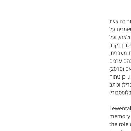
אור בהוצאת
מאמרים על
אמי, ועל
כרון בקרב
 מעברית,
דיים, ובהם ערכים
חב על הקהילה הבהאאית בישראל משנת 1917 ועד ימינו, וכן ניתוח
ריל) וכותב
Lewental
memory i
the role 