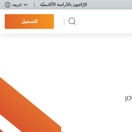
الرّاغبون بالدّراسة الأكاديميّة
عربيه
للتسجيل
ון