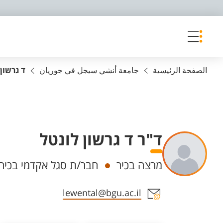
פריט נגישות
الصفحة الرئيسية
جامعة أنشي سيجل في جوريان
ד גרשון
ד"ר ד גרשון לונטל
Departments
מרצה בכיר
חבר/ת סגל אקדמי בכיר
Staff member contact section
lewental@bgu.ac.il