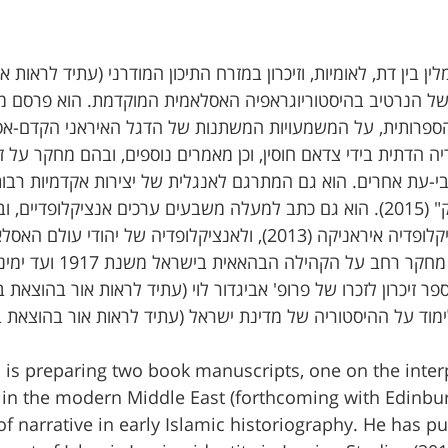
ן בין דת, לאומיות, וזיכרון במזרח התיכון המודרני (עתיד לראות 
ו של הנרטיב בהיסטוריוגראפיה האסלאמית המוקדמת. הוא פרסם 
ספרותית, על המשמעויות המשתנות של הדגל האיראני הקדם-אסל
 הדתית בידי צדאם חוסין, וכן מאמרים נוספים, ובהם מחקר על זי
-עת אחרים. הוא גם המתרגם לאנגלית של יצירות אקדמיות רבות
ובהן ספרו של ירון הראל על "הציונות בדמשק" (2015). הוא גם כתב למעלה משבעים ערכים אנציקלופ
נושאים נוספים שעליהם הוא עובד כיום כוללים מחקר ר
ר זיכרון לזכרו של פרופ' אביגדור לוי (עתיד לראות אור בהוצאת ב
 is preparing two book manuscripts, one on the interp
n the modern Middle East (forthcoming with Edinburg
of narrative in early Islamic historiography. He has pu