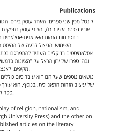
Publications
לונטל מכין שני ספרים: האחד עוסק ביחסי הגומלי
אוניברסיטת אדינבורו), והשני עוסק בתפקיד
התפתחות הזהות האיראנית-אסלאמית ה
השימוש והניצול לרעה של ההיסטוריה
אסלאמיסטים רדיקליים העתיד להתפרסם בכתבי
מקיפים, לאנציקלופדיה איראניקה (2013), ולאנציקלופדיה של יהודי עולם האסלאם (2010).
של עיצוב הזהות התאג'יכית. בנוסף, הוא עורך ספ
ספר לימוד על ההיסטוריה של מדינת ישראל (עתיד לראות אור בהוצאת בלומסבורי).
lay of religion, nationalism, and
h University Press) and the other on
blished articles on the literary