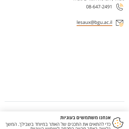
08-647-2491
lesaux@bgu.ac.il
Staff member contact section