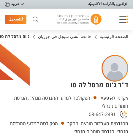
פריט נגישות
الرّاغبون بالدّراسة الأكاديميّة
عربيه
للتسجيل
الصفحة الرئيسية
جامعة أنشي سيجل في جوريان
ג'ום מרסל לה סו
ד"ר ג'ום מרסל לה סו
Departments
אקדמי לא פעיל
הפקולטה למדעי ההנדסה מנהלי, הנדסת
חומרים מנהלי
08-647-2491
מהנדס/ת מעבדות הוראה ומחקר
הפקולטה למדעי ההנדסה
מנהלי, הנדסת חומרים מנהלי