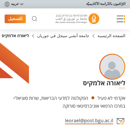
פריט נגישות
الرّاغبون بالدّراسة الأكاديميّة
عربيه
للتسجيل
الصفحة الرئيسية
جامعة أنشي سيجل في جوريان
ליאורה אלמקיס
ליאורה אלמקיס
Departments
אקדמי לא פעיל
הפקולטה למדעי הבריאות, שרות סוציאלי-
במרכז הרפואי אוניברסיטאי סורוקה
leorael@post.bgu.ac.il
Staff member contact section