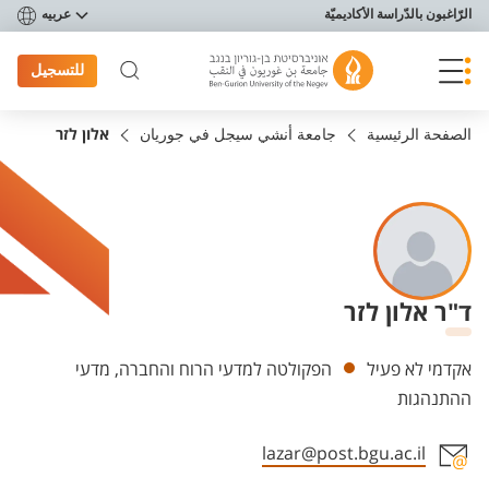
פריט נגישות
الرّاغبون بالدّراسة الأكاديميّة
عربيه
للتسجيل
الصفحة الرئيسية
جامعة أنشي سيجل في جوريان
אלון לזר
ד"ר אלון לזר
Departments
אקדמי לא פעיל
הפקולטה למדעי הרוח והחברה, מדעי
ההתנהגות
lazar@post.bgu.ac.il
Staff member contact section