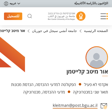
פריט נגישות
الرّاغبون بالدّراسة الأكاديميّة
عربيه
للتسجيل
الصفحة الرئيسية
جامعة أنشي سيجل في جوريان
אור מיטב קלייטמ
אור מיטב קלייטמן
Departments
אקדמי לא פעיל
הפקולטה למדעי ההנדסה, הנדסת מכונות
תואר שני במכטרוניקה
מדעי ההנדסה, מכטרוניקה
kleitman@post.bgu.ac.il