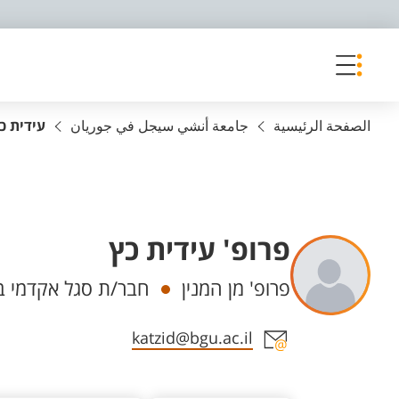
פריט נגישות
الصفحة الرئيسية
جامعة أنشي سيجل في جوريان
עידית כ
פרופ' עידית כץ
Departments
פרופ' מן המנין
חבר/ת סגל אקדמי ב
Staff member contact section
katzid@bgu.ac.il