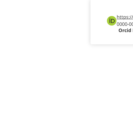
https:/
0000-0
Orcid