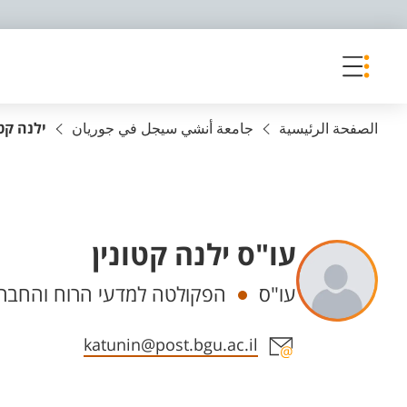
פריט נגישות
الصفحة الرئيسية
جامعة أنشي سيجل في جوريان
ילנה קטו
עו"ס ילנה קטונין
Departments
עו"ס
הפקולטה למדעי הרוח והחברה
Staff member contact section
katunin@post.bgu.ac.il