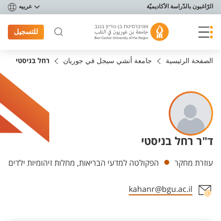
פריט נגישות
الرّاغبون بالدّراسة الأكاديميّة
عربيه
للتسجيل
الصفحة الرئيسية
جامعة أنشي سيجل في جوريان
רחל בניסטי
ד"ר רחל בניסטי
Departments
עוזרת מחקר
הפקולטה למדעי הבריאות, מחלות זיהומיות ילדים
kahanr@bgu.ac.il
Staff member contact section