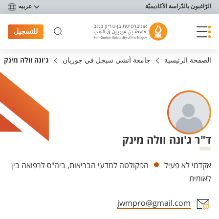
פריט נגישות
الرّاغبون بالدّراسة الأكاديميّة
عربيه
للتسجيل
الصفحة الرئيسية
جامعة أنشي سيجل في جوريان
ג'ונה וולה מינק
ד"ר ג'ונה וולה מינק
Departments
אקדמי לא פעיל
הפקולטה למדעי הבריאות, ביה"ס לרפואה בין
לאומית
jwmpro@gmail.com
Staff member contact section