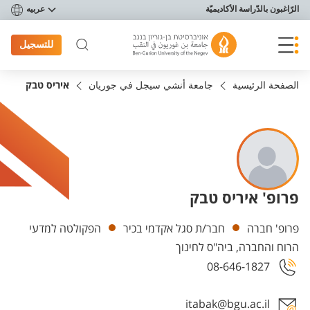
פריט נגישות
الرّاغبون بالدّراسة الأكاديميّة
عربيه
للتسجيل
الصفحة الرئيسية
جامعة أنشي سيجل في جوريان
איריס טבק
פרופ' איריס טבק
Departments
פרופ' חברה
חבר/ת סגל אקדמי בכיר
הפקולטה למדעי
הרוח והחברה, ביה"ס לחינוך
08-646-1827
itabak@bgu.ac.il