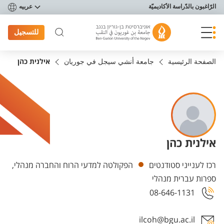
פריט נגישות
الرّاغبون بالدّراسة الأكاديميّة
عربيه
للتسجيل
الصفحة الرئيسية
جامعة أنشي سيجل في جوريان
אילנית כהן
אילנית כהן
Departments
רכז לענייני סטודנטים
הפקולטה למדעי הרוח והחברה מנהלי,
ספרות עברית מנהלי
08-646-1131
ilcoh@bgu.ac.il