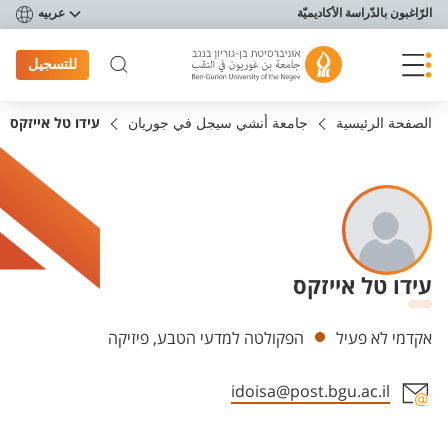
פריט נגישות
الرّاغبون بالدّراسة الأكاديميّة
عربيه
للتسجيل
الصفحة الرئيسية
جامعة أنشي سيجل في جوريان
עידו טל אייזקס
עידו טל אייזקס
Departments
אקדמי לא פעיל
הפקולטה למדעי הטבע, פיזיקה
idoisa@post.bgu.ac.il
Staff member contact section