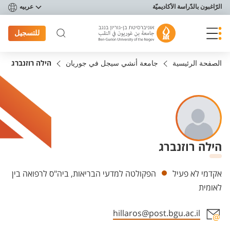
פריט נגישות
الرّاغبون بالدّراسة الأكاديميّة
عربيه
للتسجيل
الصفحة الرئيسية
جامعة أنشي سيجل في جوريان
הילה רוזנברג
הילה רוזנברג
Departments
אקדמי לא פעיל
הפקולטה למדעי הבריאות, ביה"ס לרפואה בין
לאומית
hillaros@post.bgu.ac.il
Staff member contact section