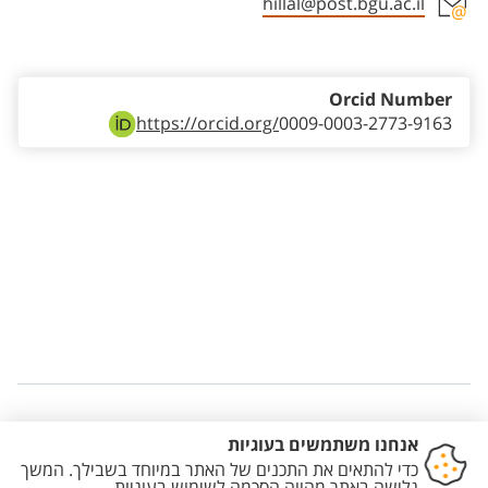
hillal@post.bgu.ac.il
Staff member contact section
Orcid Number
https://orcid.org/
0009-0003-2773-9163