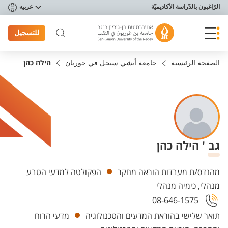
פריט נגישות
الرّاغبون بالدّراسة الأكاديميّة
عربيه
للتسجيل
الصفحة الرئيسية
جامعة أنشي سيجل في جوريان
הילה כהן
גב ' הילה כהן
Departments
מהנדס/ת מעבדות הוראה מחקר
הפקולטה למדעי הטבע
מנהלי, כימיה מנהלי
08-646-1575
תואר שלישי בהוראת המדעים והטכנולוגיה
מדעי הרוח