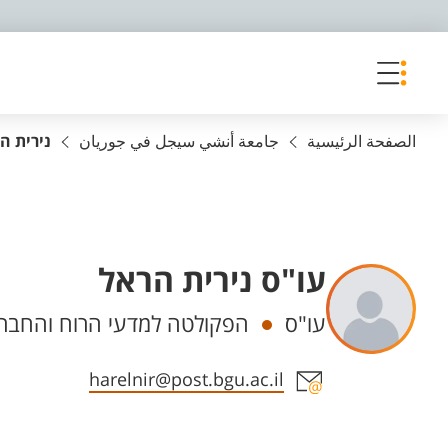
פריט נגישות
الصفحة الرئيسية
جامعة أنشي سيجل في جوريان
נירית ה
עו"ס נירית הראל
Departments
עו"ס
הפקולטה למדעי הרוח והחברה
Staff member contact section
harelnir@post.bgu.ac.il