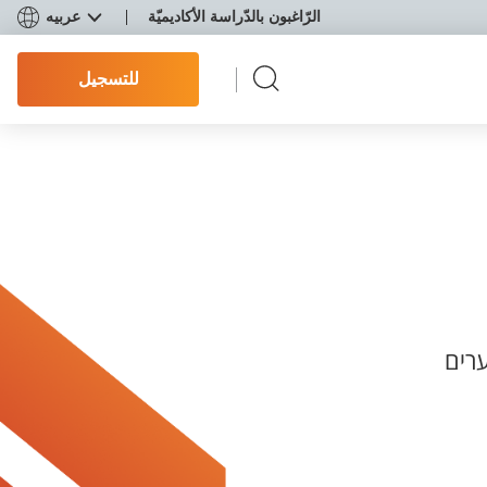
الرّاغبون بالدّراسة الأكاديميّة
عربيه
للتسجيل
רים