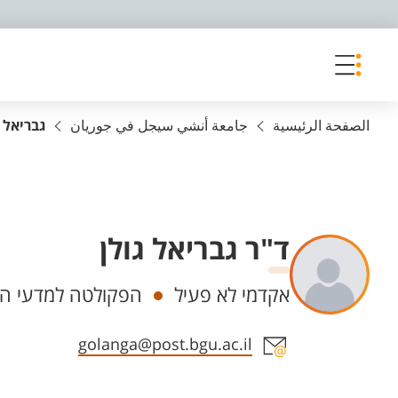
פריט נגישות
الصفحة الرئيسية
جامعة أنشي سيجل في جوريان
גבריאל ג
ד"ר גבריאל גולן
Departments
אקדמי לא פעיל
הפקולטה למדעי הרו
Staff member contact section
golanga@post.bgu.ac.il