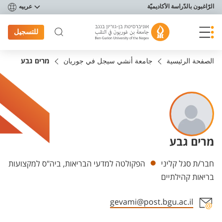
פריט נגישות
الرّاغبون بالدّراسة الأكاديميّة
عربيه
للتسجيل
الصفحة الرئيسية
جامعة أنشي سيجل في جوريان
מרים גבע
מרים גבע
Departments
חבר/ת סגל קליני
הפקולטה למדעי הבריאות, ביה"ס למקצועות
בריאות קהילתיים
gevami@post.bgu.ac.il
Staff member contact section