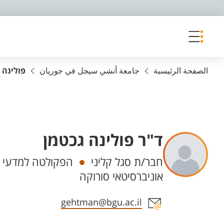
פריט נגישות
الصفحة الرئيسية
جامعة أنشي سيجل في جوريان
פולינה 
ד"ר פולינה גכטמן
Departments
חבר/ת סגל קליני
הפקולטה למדעי ה
אוניברסיטאי סורוקה
Staff member contact section
gehtman@bgu.ac.il