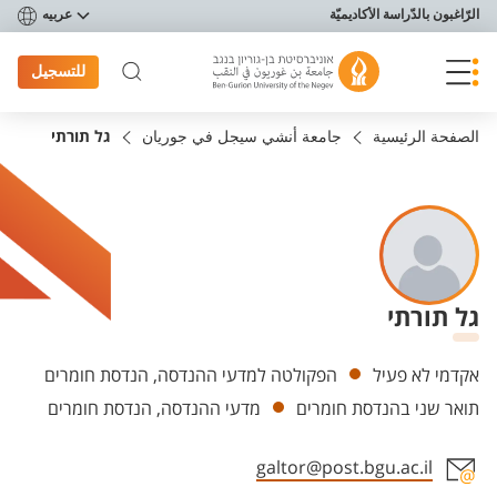
פריט נגישות
الرّاغبون بالدّراسة الأكاديميّة
عربيه
للتسجيل
الصفحة الرئيسية
جامعة أنشي سيجل في جوريان
גל תורתי
גל תורתי
Departments
אקדמי לא פעיל
הפקולטה למדעי ההנדסה, הנדסת חומרים
תואר שני בהנדסת חומרים
מדעי ההנדסה, הנדסת חומרים
galtor@post.bgu.ac.il