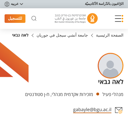
פריט נגישות
الرّاغبون بالدّراسة الأكاديميّة
عربيه
للتسجيل
الصفحة الرئيسية
جامعة أنشي سيجل في جوريان
לאה גבאי
לאה גבאי
Departments
מנהלי פעיל
מזכירות אקדמית מנהלי, ח-ן סטודנטים
gabayle@bgu.ac.il
Staff member contact section