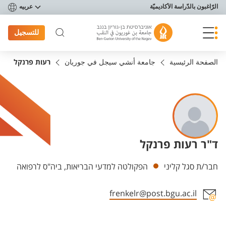
פריט נגישות
الرّاغبون بالدّراسة الأكاديميّة
عربيه
للتسجيل
الصفحة الرئيسية
جامعة أنشي سيجل في جوريان
רעות פרנקל
ד"ר רעות פרנקל
Departments
חבר/ת סגל קליני
הפקולטה למדעי הבריאות, ביה"ס לרפואה
frenkelr@post.bgu.ac.il
Staff member contact section