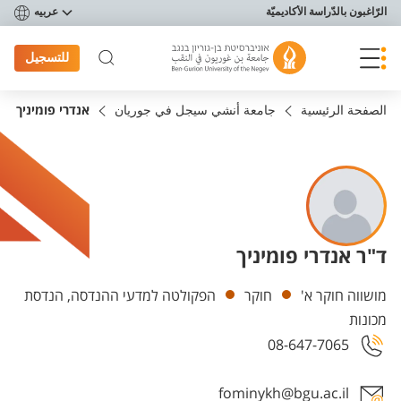
פריט נגישות
الرّاغبون بالدّراسة الأكاديميّة
عربيه
للتسجيل
الصفحة الرئيسية
جامعة أنشي سيجل في جوريان
אנדרי פומיניך
ד"ר אנדרי פומיניך
Departments
מושווה חוקר א'
חוקר
הפקולטה למדעי ההנדסה, הנדסת
מכונות
08-647-7065
fominykh@bgu.ac.il