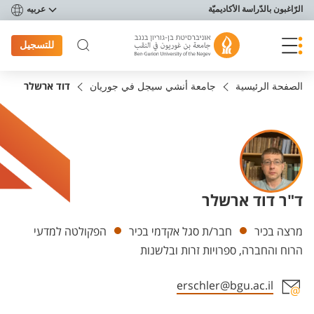
פריט נגישות
الرّاغبون بالدّراسة الأكاديميّة
عربيه
للتسجيل
الصفحة الرئيسية
جامعة أنشي سيجل في جوريان
דוד ארשלר
ד"ר דוד ארשלר
Departments
מרצה בכיר
חבר/ת סגל אקדמי בכיר
הפקולטה למדעי
הרוח והחברה, ספרויות זרות ובלשנות
erschler@bgu.ac.il
Staff member contact section