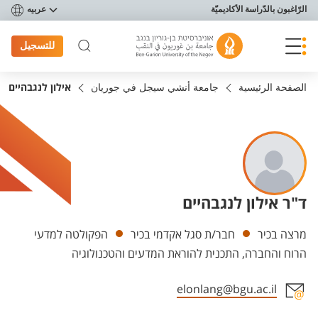
פריט נגישות
الرّاغبون بالدّراسة الأكاديميّة
عربيه
للتسجيل
الصفحة الرئيسية
جامعة أنشي سيجل في جوريان
אילון לנגבהיים
ד"ר אילון לנגבהיים
Departments
מרצה בכיר
חבר/ת סגל אקדמי בכיר
הפקולטה למדעי
הרוח והחברה, התכנית להוראת המדעים והטכנולוגיה
elonlang@bgu.ac.il
Staff member contact section