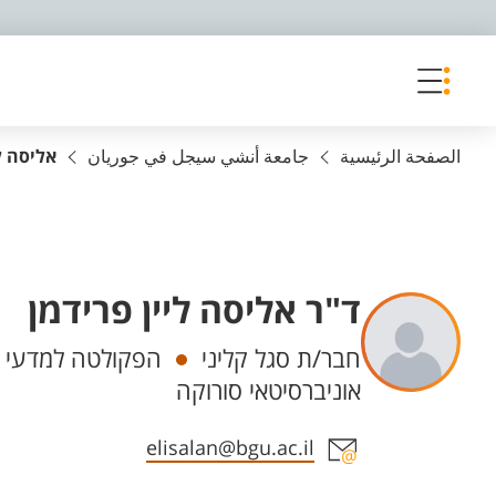
פריט נגישות
الصفحة الرئيسية
جامعة أنشي سيجل في جوريان
אליסה ל
ד"ר אליסה ליין פרידמן
Departments
חבר/ת סגל קליני
הפקולטה למדעי ה
אוניברסיטאי סורוקה
Staff member contact section
elisalan@bgu.ac.il