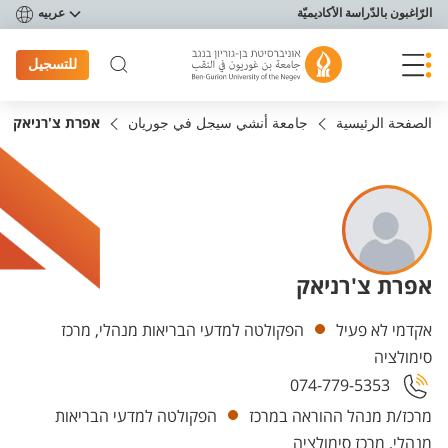
פריט נגישות
الرّاغبون بالدّراسة الأكاديميّة
عربيه
للتسجيل
الصفحة الرئيسية
جامعة أنشي سيجل في جوريان
אפרת צ'רניאק
אפרת צ'רניאק
Departments
אקדמי לא פעיל
הפקולטה למדעי הבריאות מנהלי, מרכז
סימולציה
074-779-5353
מרכז/ת מנהל ההוראה במרכז
הפקולטה למדעי הבריאות
מנהלי, מרכז סימולציה