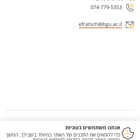
074-779-5353
efratsch@bgu.ac.il
Staff member contact section