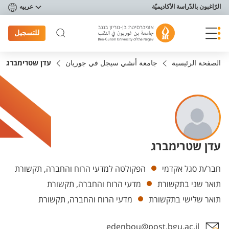
פריט נגישות
الرّاغبون بالدّراسة الأكاديميّة
عربيه
للتسجيل
الصفحة الرئيسية
جامعة أنشي سيجل في جوريان
עדן שטרימברג
עדן שטרימברג
Departments
חבר/ת סגל אקדמי
הפקולטה למדעי הרוח והחברה, תקשורת
תואר שני בתקשורת
מדעי הרוח והחברה, תקשורת
תואר שלישי בתקשורת
מדעי הרוח והחברה, תקשורת
edenbou@post.bgu.ac.il