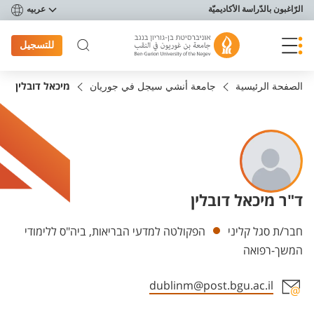
פריט נגישות
الرّاغبون بالدّراسة الأكاديميّة
عربيه
للتسجيل
الصفحة الرئيسية
جامعة أنشي سيجل في جوريان
מיכאל דובלין
ד"ר מיכאל דובלין
Departments
חבר/ת סגל קליני
הפקולטה למדעי הבריאות, ביה"ס ללימודי
המשך-רפואה
dublinm@post.bgu.ac.il
Staff member contact section