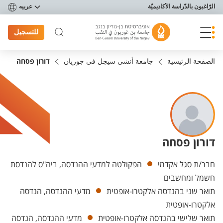
פריט נגישות
الرّاغبون بالدّراسة الأكاديميّة
عربيه
للتسجيل
الصفحة الرئيسية
جامعة أنشي سيجل في جوريان
דורון פסחה
דורון פסחה
Departments
חבר/ת סגל אקדמי
הפקולטה למדעי ההנדסה, ביה"ס להנדסת
חשמל ומחשבים
תואר שני בהנדסה אלקטרו-אופטית
מדעי ההנדסה, הנדסה
אלקטרו-אופטית
תואר שלישי בהנדסה אלקטרו-אופטית
מדעי ההנדסה, הנדסה