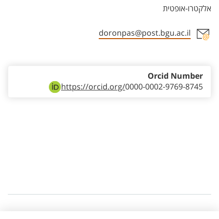
אלקטרו-אופטית
doronpas@post.bgu.ac.il
Staff member contact section
Orcid Number
https://orcid.org/
0000-0002-9769-8745