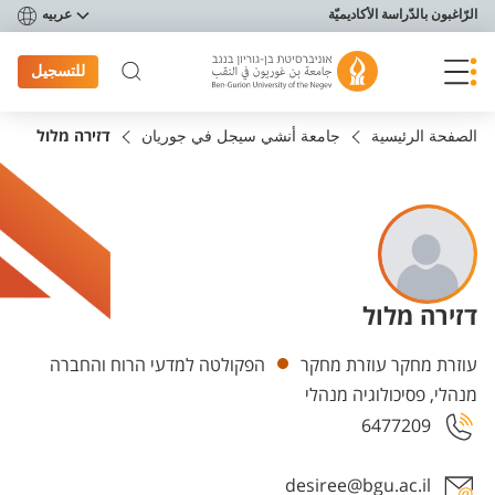
פריט נגישות
الرّاغبون بالدّراسة الأكاديميّة
عربيه
للتسجيل
الصفحة الرئيسية
جامعة أنشي سيجل في جوريان
דזירה מלול
דזירה מלול
Departments
עוזרת מחקר עוזרת מחקר
הפקולטה למדעי הרוח והחברה
מנהלי, פסיכולוגיה מנהלי
6477209
desiree@bgu.ac.il